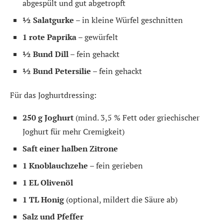
abgespült und gut abgetropft
½ Salatgurke
– in kleine Würfel geschnitten
1 rote Paprika
– gewürfelt
½ Bund Dill
– fein gehackt
½ Bund Petersilie
– fein gehackt
Für das Joghurtdressing:
250 g Joghurt
(mind. 3,5 % Fett oder griechischer
Joghurt für mehr Cremigkeit)
Saft einer halben Zitrone
1 Knoblauchzehe
– fein gerieben
1 EL Olivenöl
1 TL Honig
(optional, mildert die Säure ab)
Salz und Pfeffer